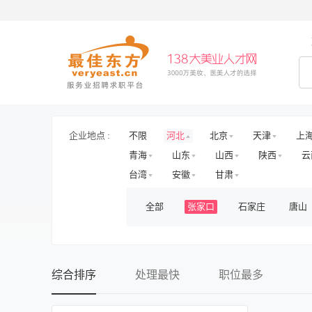
企业地点 :
不限
河北
北京
天津
上
青海
山东
山西
陕西
云
台湾
安徽
甘肃
全部
张家口
石家庄
唐山
综合排序
处理最快
职位最多