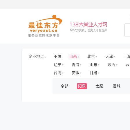
企业地点 :
不限
山西
北京
天津
上
辽宁
青海
山东
陕西
云
台湾
安徽
甘肃
全部
阳泉
太原
晋城