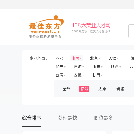
企业地点 :
不限
山西
北京
天津
上
辽宁
青海
山东
陕西
云
台湾
安徽
甘肃
全部
临汾
太原
晋城
综合排序
处理最快
职位最多