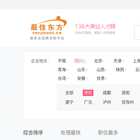
企业地点 :
不限
四川
北京
天津
上
青海
山东
山西
陕西
云
台湾
安徽
甘肃
全部
德阳
成都
资阳
遂宁
广元
泸州
甘孜州
综合排序
处理最快
职位最多