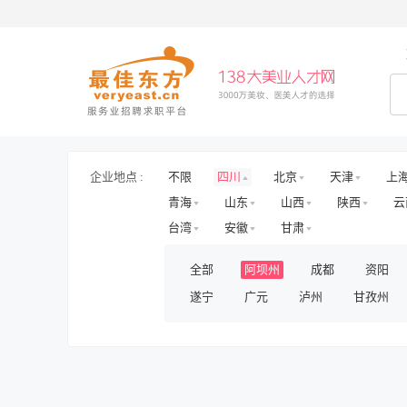
企业地点 :
不限
四川
北京
天津
上
青海
山东
山西
陕西
云
台湾
安徽
甘肃
全部
阿坝州
成都
资阳
遂宁
广元
泸州
甘孜州