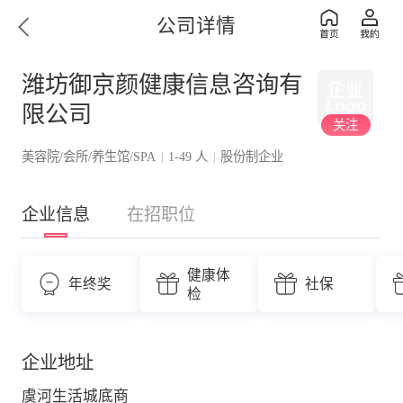
公司详情
潍坊御京颜健康信息咨询有
限公司
关注
美容院/会所/养生馆/SPA
1-49 人
股份制企业
|
|
企业信息
在招职位
健康体
年终奖
社保
检
企业地址
虞河生活城底商