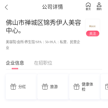
公司详情
佛山市禅城区锦秀伊人美容
中心。
关注
美容院/会所/养生馆/SPA
50-99人
私营．民营企
|
|
业
企业信息
在招职位
健康体
分红
旅游
检