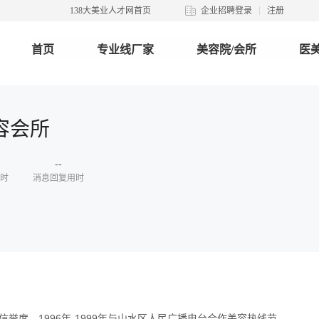
138大美业人才网首页
企业招聘登录
注册
首页
专业线厂家
美容院/会所
医美
容会所
--
时
消息回复用时
度，1996年-1999年与山水区人民广播电台合作美容热线节