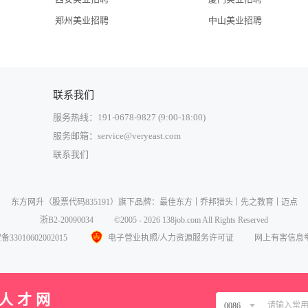
郑州美业招聘
中山美业招聘
联系我们
服务热线：191-0678-9827 (9:00-18:00)
服务邮箱：service@veryeast.com
联系我们
中国大陆
东方网升
（股票代码835191）旗下品牌：
最佳东方
乔邦猎头
先之教育
迈点
中国香港
浙B2-20090034
©2005 - 2026 138job.com All Rights Reserved
中国澳门
3010602002015
电子营业执照/人力资源服务许可证
网上有害信息
中国台湾
美国
业人才网
西班牙
0086