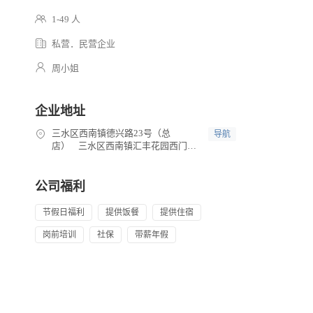
1-49 人
私营．民营企业
周小姐
企业地址
三水区西南镇德兴路23号（总
导航
店） 三水区西南镇汇丰花园西门口
24-29铺（分店）
公司福利
节假日福利
提供饭餐
提供住宿
岗前培训
社保
带薪年假