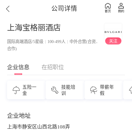
公司详情
上海宝格丽酒店
关注
国际高端酒店/5星级
100-499人
中外合营(合资．
|
|
合作)
企业信息
在招职位
五险一
技能培
带薪年
金
训
假
企业地址
上海市静安区山西北路108弄