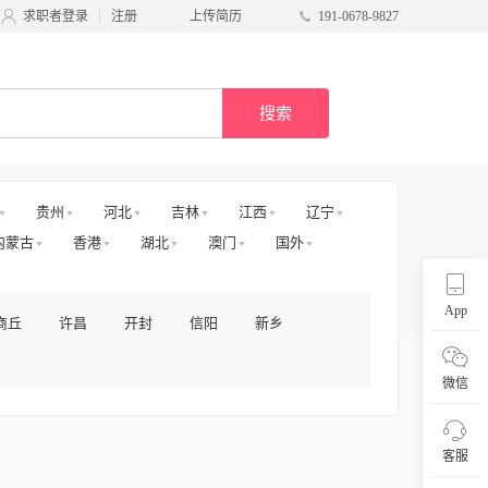
求职者登录
注册
上传简历
191-0678-9827
搜索
贵州
河北
吉林
江西
辽宁
内蒙古
香港
湖北
澳门
国外
App
商丘
许昌
开封
信阳
新乡
微信
客服