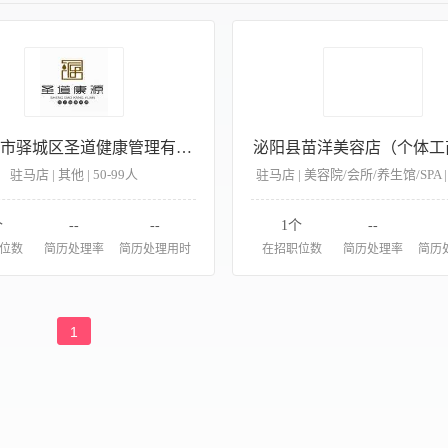
驻马店市驿城区圣道健康管理有限公司
泌阳县苗洋美容店（个体工
驻马店 | 其他 | 50-99人
驻马店 | 美容院/会所/养生馆/SPA | 
个
--
--
1个
--
位数
简历处理率
简历处理用时
在招职位数
简历处理率
简历
1