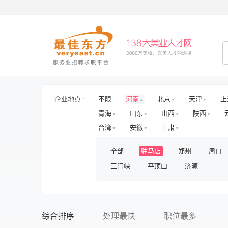
企业地点 :
不限
河南
北京
天津
上
青海
山东
山西
陕西
台湾
安徽
甘肃
全部
驻马店
郑州
周口
三门峡
平顶山
济源
综合排序
处理最快
职位最多