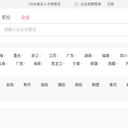
138大美业人才网首页
企业招聘登录
注册
职位
企业
海
重庆
浙江
江苏
广东
湖南
福建
四川
云南
广西
海南
黑龙江
宁夏
新疆
西藏
安阳
焦作
洛阳
濮阳
南阳
鹤壁
漯河