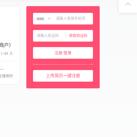
扫码下
0086
扫码关注
中国大陆
0086
获取验证码
中国香港
00852
商户）
中国澳门
00853
注册/登录
1-49 人
中国台湾
00886
美国
001
--
西班牙
上传简历一键注册
0034
处理用时
马来西亚
0060
新加坡
0065
泰国
0066
柬埔寨
00855
阿联酋
00971
卡塔尔
00974