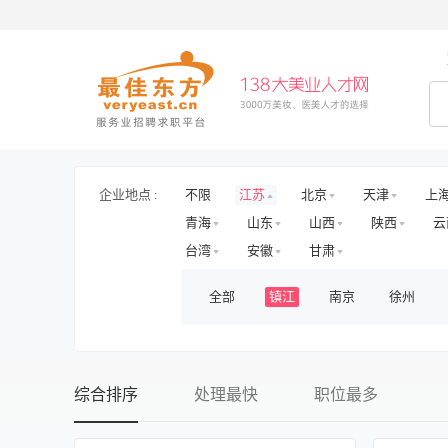
企业地点 :
不限
江苏
北京
天津
上
青海
山东
山西
陕西
云
台湾
安徽
甘肃
全部
镇江
南京
徐州
综合排序
处理最快
职位最多