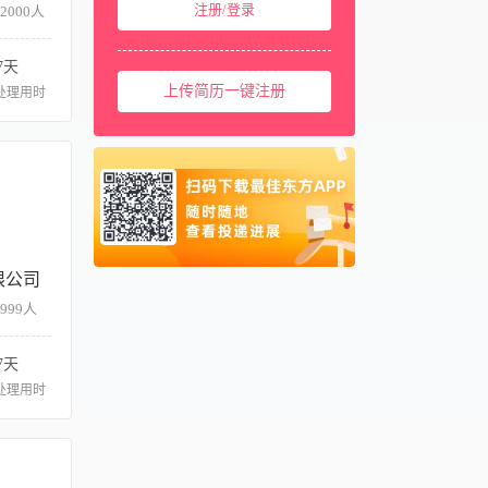
注册/登录
2000人
中国台湾
00886
美国
001
7天
西班牙
上传简历一键注册
0034
处理用时
马来西亚
0060
新加坡
0065
泰国
0066
柬埔寨
00855
阿联酋
00971
限公司
卡塔尔
00974
-999人
7天
处理用时