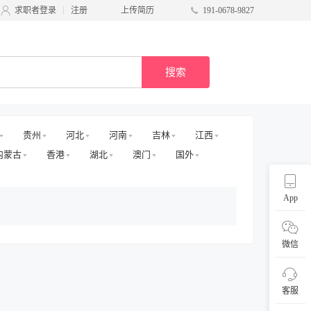
求职者登录
注册
上传简历
191-0678-9827
搜索
贵州
河北
河南
吉林
江西
内蒙古
香港
湖北
澳门
国外
App
微信
客服