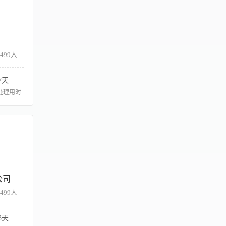
-499人
7天
处理用时
公司
-499人
3天