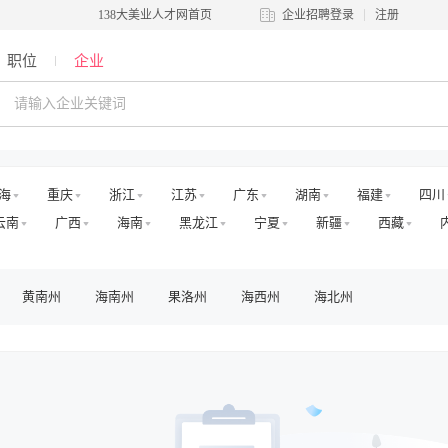
138大美业人才网首页
企业招聘登录
注册
职位
企业
海
重庆
浙江
江苏
广东
湖南
福建
四川
云南
广西
海南
黑龙江
宁夏
新疆
西藏
黄南州
海南州
果洛州
海西州
海北州