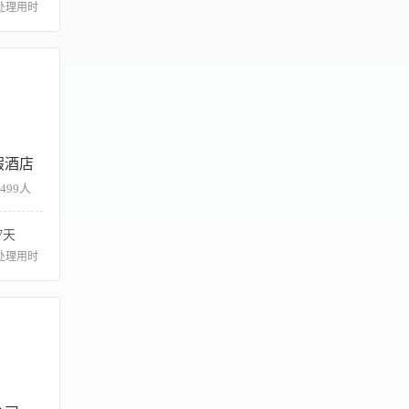
处理用时
假酒店
-499人
7天
处理用时