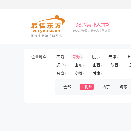
企业地点 :
不限
青海
北京
天津
上
辽宁
山东
山西
陕西
台湾
安徽
甘肃
全部
玉树州
西宁
海东