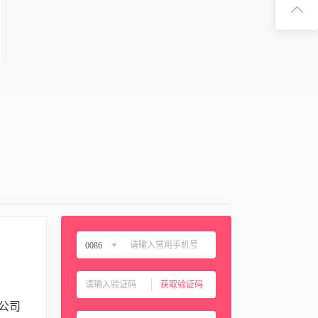
扫码下
扫码关注
0086
中国大陆
0086
获取验证码
中国香港
00852
公司
中国澳门
00853