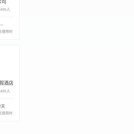
公司
-499人
--
处理用时
假酒店
-499人
2天
处理用时