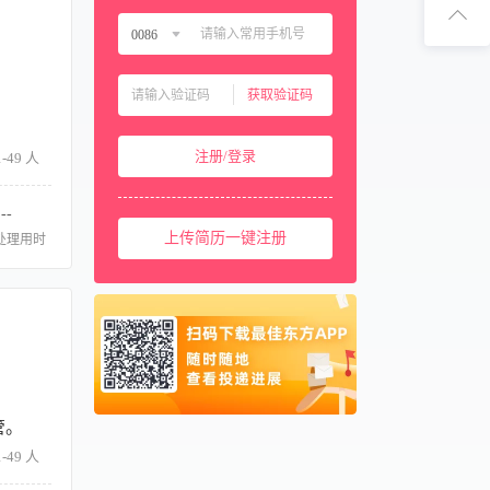
扫码下
0086
中国大陆
0086
扫码关注
获取验证码
中国香港
00852
中国澳门
00853
注册/登录
-49 人
中国台湾
00886
美国
001
--
西班牙
上传简历一键注册
0034
处理用时
马来西亚
0060
新加坡
0065
泰国
0066
柬埔寨
00855
阿联酋
00971
管。
卡塔尔
00974
-49 人