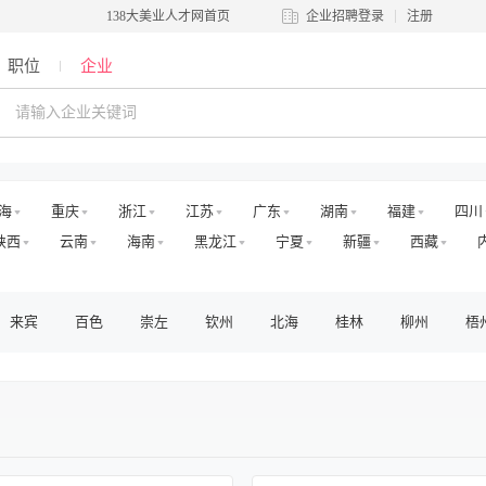
138大美业人才网首页
企业招聘登录
注册
职位
企业
海
重庆
浙江
江苏
广东
湖南
福建
四川
陕西
云南
海南
黑龙江
宁夏
新疆
西藏
来宾
百色
崇左
钦州
北海
桂林
柳州
梧