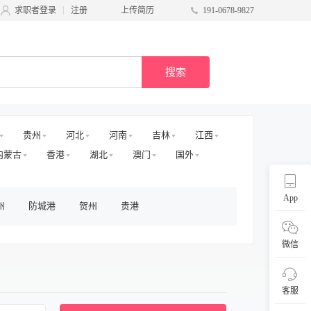
求职者登录
注册
上传简历
191-0678-9827
搜索
贵州
河北
河南
吉林
江西
内蒙古
香港
湖北
澳门
国外
App
州
防城港
贺州
贵港
微信
客服