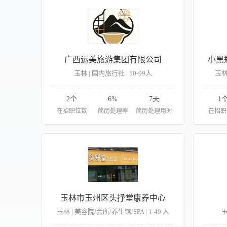
广西运美旅游集团有限公司
小黑
玉林 | 国内旅行社 | 50-99人
玉林
2个
6%
7天
1
在招职位数
简历处理率
简历处理用时
在招职
玉林市玉州区头抒堂康养中心
玉林 | 美容院/会所/养生馆/SPA | 1-49 人
玉