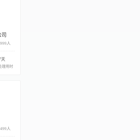
公司
-999人
7天
处理用时
-499人