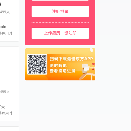
店
中国澳门
00853
注册/登录
-499人
中国台湾
00886
美国
001
min
西班牙
上传简历一键注册
0034
处理用时
马来西亚
0060
新加坡
0065
泰国
0066
柬埔寨
00855
阿联酋
00971
卡塔尔
00974
-499人
7天
处理用时