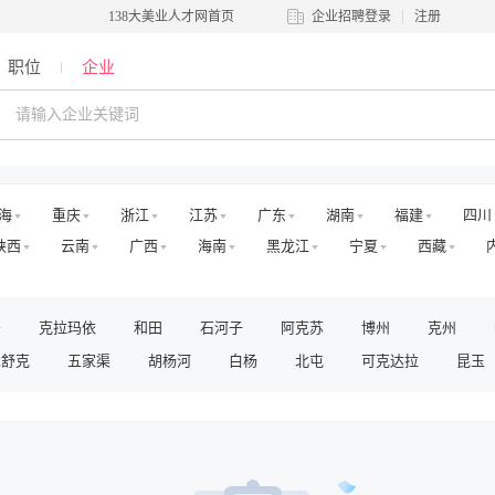
138大美业人才网首页
企业招聘登录
注册
职位
企业
海
重庆
浙江
江苏
广东
湖南
福建
四川
陕西
云南
广西
海南
黑龙江
宁夏
西藏
密
克拉玛依
和田
石河子
阿克苏
博州
克州
木舒克
五家渠
胡杨河
白杨
北屯
可克达拉
昆玉