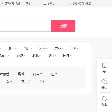
求职者登录
注册
上传简历
191-0678-9827
搜索
贵州
河北
河南
吉林
江西
内蒙古
香港
湖北
澳门
国外
App
吐鲁番
塔城
昌吉州
巴州
双河
铁门关
新星
微信
客服