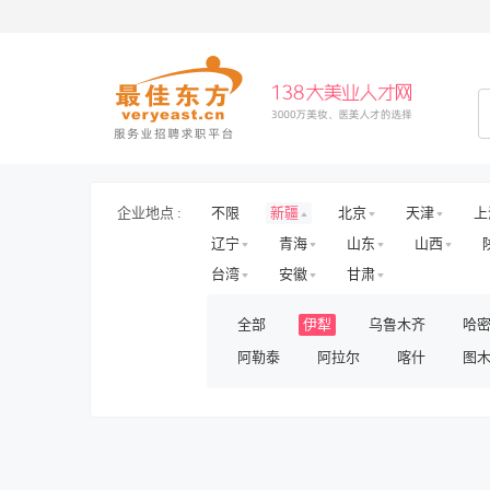
企业地点 :
不限
新疆
北京
天津
上
辽宁
青海
山东
山西
台湾
安徽
甘肃
全部
伊犁
乌鲁木齐
哈
阿勒泰
阿拉尔
喀什
图