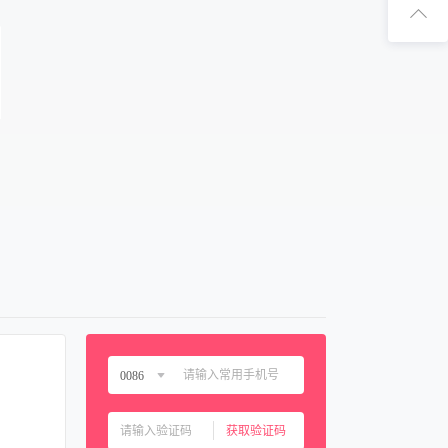
扫码下
扫码关注
0086
中国大陆
0086
获取验证码
中国香港
00852