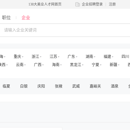
138大美业人才网首页
企业招聘登录
注册
职位
企业
海
重庆
浙江
江苏
广东
湖南
福建
四川
陕西
云南
广西
海南
黑龙江
宁夏
新疆
临夏
白银
庆阳
张掖
武威
嘉峪关
酒泉