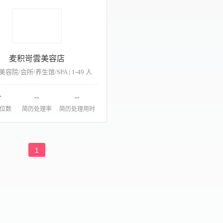
麦积岢雲美容店
 美容院/会所/养生馆/SPA | 1-49 人
个
--
--
位数
简历处理率
简历处理用时
1