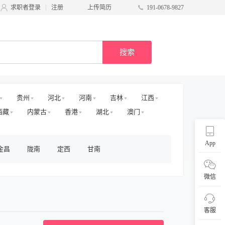
求职者登录
注册
上传简历
191-0678-9827
搜索
贵州
河北
河南
吉林
江西
西藏
内蒙古
香港
湖北
澳门
App
金昌
陇南
定西
甘南
微信
客服