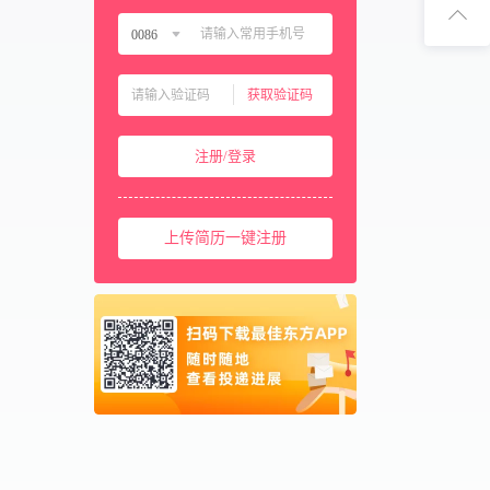
扫码下
0086
中国大陆
0086
扫码关注
获取验证码
中国香港
00852
中国澳门
00853
注册/登录
中国台湾
00886
美国
001
西班牙
上传简历一键注册
0034
马来西亚
0060
新加坡
0065
泰国
0066
柬埔寨
00855
阿联酋
00971
卡塔尔
00974