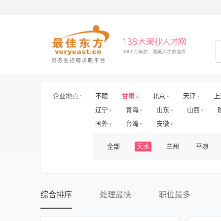
企业地点 :
不限
甘肃
北京
天津
上
辽宁
青海
山东
山西
国外
台湾
安徽
全部
天水
兰州
平凉
综合排序
处理最快
职位最多