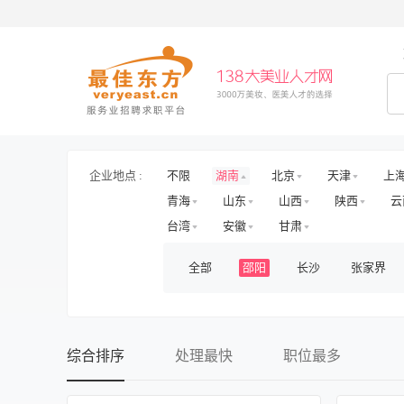
企业地点 :
不限
湖南
北京
天津
上
青海
山东
山西
陕西
云
台湾
安徽
甘肃
全部
邵阳
长沙
张家界
综合排序
处理最快
职位最多