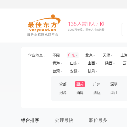
企业地点 :
不限
广东
北京
天津
上
青海
山东
山西
陕西
云
台湾
安徽
甘肃
全部
韶关
广州
深圳
河源
汕尾
清远
湛江
综合排序
处理最快
职位最多