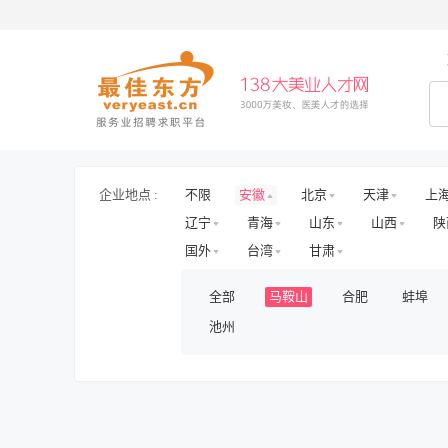
企业地点 :
不限
安徽
北京
天津
上
辽宁
青海
山东
山西
陕
国外
台湾
甘肃
全部
马鞍山
合肥
蚌埠
池州