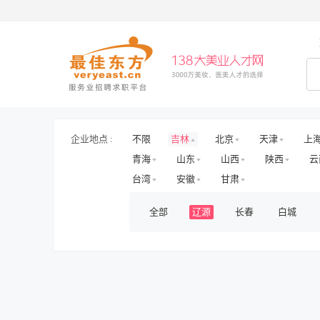
企业地点 :
不限
吉林
北京
天津
上
青海
山东
山西
陕西
云
台湾
安徽
甘肃
全部
辽源
长春
白城