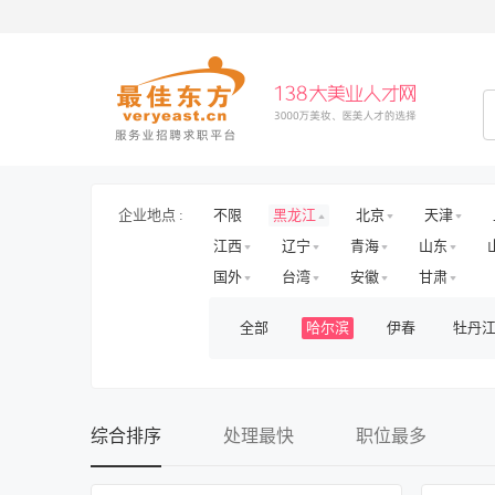
企业地点 :
不限
黑龙江
北京
天津
江西
辽宁
青海
山东
国外
台湾
安徽
甘肃
全部
哈尔滨
伊春
牡丹
综合排序
处理最快
职位最多