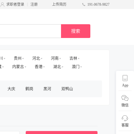
求职者登录
注册
上传简历
191-0678-9827
搜索
川
贵州
河北
河南
吉林
藏
内蒙古
香港
湖北
澳门
App
大庆
鹤岗
黑河
双鸭山
微信
客服