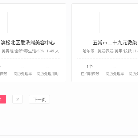
尔滨松北区爱洗熊美容中心
五常市二十九元烫染
 美容院/会所/养生馆/SPA | 1-49 人
哈尔滨 | 美发养发/美甲/纹绣 | 1-
个
--
--
1个
--
位数
简历处理率
简历处理用时
在招职位数
简历处理率
简历
1
2
下一页