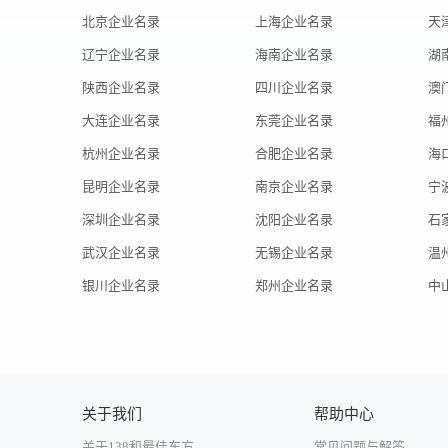
北京企业名录
上海企业名录
天
辽宁企业名录
海南企业名录
湖
陕西企业名录
四川企业名录
澳
大连企业名录
东莞企业名录
福
杭州企业名录
合肥企业名录
海
昆明企业名录
南京企业名录
宁
深圳企业名录
沈阳企业名录
石
武汉企业名录
无锡企业名录
温
银川企业名录
郑州企业名录
中
关于我们
帮助中心
关于138和最佳东方
常见问题与解答