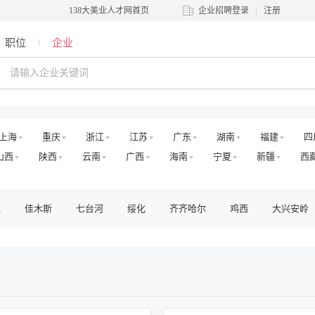
138大美业人才网首页
企业招聘登录
注册
职位
企业
上海
重庆
浙江
江苏
广东
湖南
福建
四
山西
陕西
云南
广西
海南
宁夏
新疆
西
江
佳木斯
七台河
绥化
齐齐哈尔
鸡西
大兴安岭