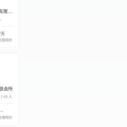
哈尔滨伏尔加庄园文化旅游有限公司
人
7天
处理用时
肤会所
1-49 人
--
处理用时