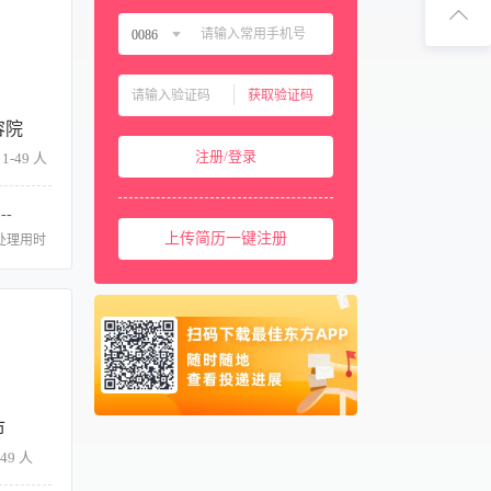
扫码下
0086
中国大陆
0086
扫码关注
获取验证码
中国香港
00852
容院
中国澳门
00853
注册/登录
1-49 人
中国台湾
00886
美国
001
--
西班牙
上传简历一键注册
0034
处理用时
马来西亚
0060
新加坡
0065
泰国
0066
柬埔寨
00855
阿联酋
00971
市
卡塔尔
00974
49 人