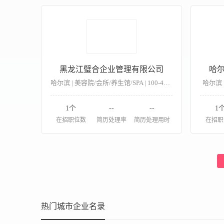
黑龙江璧合企业管理有限公司
哈
哈尔滨 | 美容院/会所/养生馆/SPA | 100-499人
哈尔滨 |
1个
--
--
1
在招职位数
简历处理率
简历处理用时
在招职
热门城市企业名录