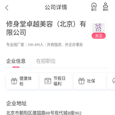
公司详情
修身堂卓越美容（北京）有
限公司
关注
专业线厂家
100-499人
外商独资．外企办事处
|
|
企业信息
在招职位
健康体
节假日
社保
检
福利
企业地址
北京市朝阳区建国路88号现代城B座902