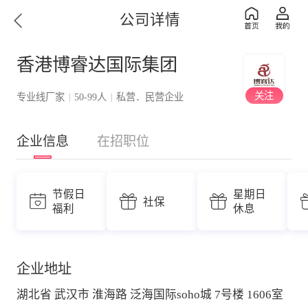
公司详情
香港博睿达国际集团
关注
专业线厂家
50-99人
私营．民营企业
|
|
企业信息
在招职位
节假日
星期日
社保
福利
休息
企业地址
湖北省 武汉市 淮海路 泛海国际soho城 7号楼 1606室