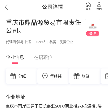
公司详情
重庆市鼎晶源贸易有限责任
公司。
关注
代理商/贸易/批发
50-99人
私营．民营企业
|
|
企业信息
在招职位
分红
年终奖
旅游
企业地址
重庆市南岸区弹子石长嘉汇SOFO商业楼2-3栋连楼5层