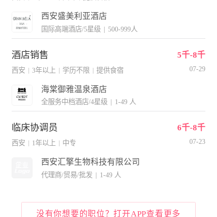
西安盛美利亚酒店
国际高端酒店/5星级
|
500-999人
酒店销售
5千-8千
07-29
西安
3年以上
学历不限
提供食宿
|
|
|
海棠御雅温泉酒店
全服务中档酒店/4星级
|
1-49 人
临床协调员
6千-8千
07-23
西安
1年以上
中专
|
|
西安汇擎生物科技有限公司
代理商/贸易/批发
|
1-49 人
没有你想要的职位？打开APP查看更多