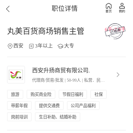
职位详情
6千-7.9千
丸美百货商场销售主管
西安
3年以上
大专
西安升扬商贸有限公司.
代理商/贸易/批发
|
50-99人
|
私营．民营企业
旅游
购买商业险
节假日福利
社保
带薪年假
提供交通费
公司产品福利
岗前培训
生日补助、结婚补助