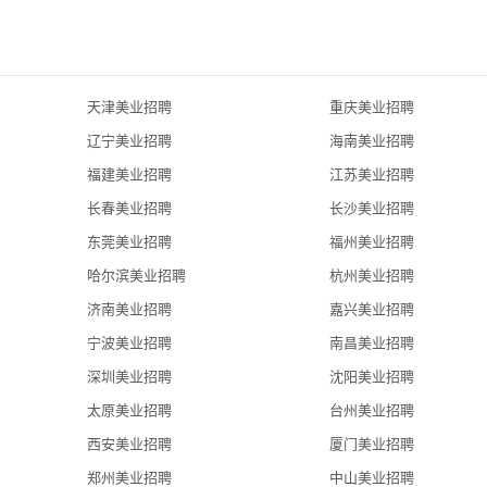
天津美业招聘
重庆美业招聘
辽宁美业招聘
海南美业招聘
福建美业招聘
江苏美业招聘
长春美业招聘
长沙美业招聘
紧迫、和谐、时尚的办公气氛，特别配备智能化办公室及心得交流区
东莞美业招聘
福州美业招聘
员工宿舍。福利有重大节日慰问，生日补助，旅游补助等等各项人性
哈尔滨美业招聘
杭州美业招聘
更趋人性化和有序化。我们的历史使命，是要求所有的员工必须坚持
济南美业招聘
嘉兴美业招聘
支富有活力和战斗力的团队，越来越多的优秀人才加入到我们的团队
宁波美业招聘
南昌美业招聘
希望您丢掉速成的幻想，学习日本人的踏踏实实，德国人的一丝不苟的
深圳美业招聘
沈阳美业招聘
有限的工作面上，才能熟能生巧，取得成功，发展是生存的永恒主
太原美业招聘
台州美业招聘
服务第一、销售第二”的经营理念，不断完善企业软硬件配套设施建
西安美业招聘
厦门美业招聘
力。公司在飞速的发展，迫切地需要有志奉献的员工，希望您加快吸
郑州美业招聘
中山美业招聘