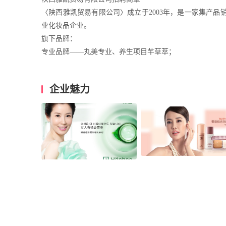
〈陕西雅凯贸易有限公司〉成立于2003年，是一家集产
业化妆品企业。
旗下品牌：
专业品牌——丸美专业、养生项目芊草萃；
日化品牌——护肤：MARUBI丸美日化、韩后、海之秘、科
彩妆：恋火；
企业魅力
小品类：面膜、香水、洗护等；
高端纯进口品牌——日本纯进口高端品牌：ARSOA安露莎
OBETTY欧巴蒂。
公司业务遍布专业美容院、日化精品店和百货商场专柜。
陕西雅凯的知名度和美誉度也在不断攀升，越来越多的经
体系里。陕西雅凯已步入快速发展的轨道，经营、销售、服
＜陕西雅凯贸易有限公司＞邀请您来面试！地址：水司站下车
行政部：黄女士18191036229（微信同步）
一旦录用，待遇优厚 （工资面议）
◎企业理念：经营美丽 销售快乐。
◎企业宗旨：客户不是被搞定的，而是被感动的。