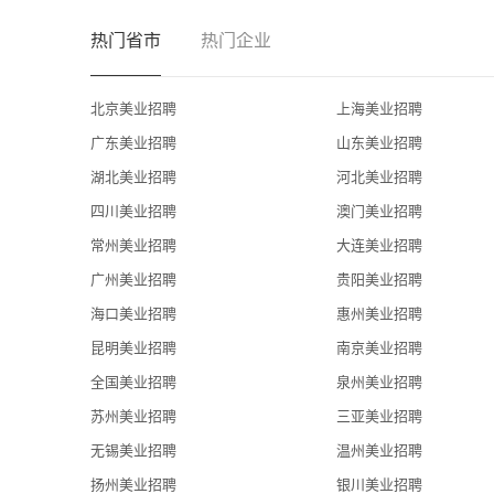
◎用人原则：先德后才，优胜劣汰，择优任贤。
热门省市
热门企业
◎做事观：专心、专业、专注。
◎合作观：诚实、诚信、诚心。
◎合作对象：
北京美业招聘
上海美业招聘
1、希望获得别人尊重的人；
广东美业招聘
山东美业招聘
2、要求经济独立的人；
湖北美业招聘
河北美业招聘
3、希望自身成就一番事业、拥有传奇经历的人。
四川美业招聘
澳门美业招聘
雅凯公司为使员工能高效率高速度的完成各项工作，营造
常州美业招聘
大连美业招聘
域，环境优美干净整洁，部门分工明细，生活方面更配有
化福利。
广州美业招聘
贵阳美业招聘
我们搭建好了齐全的职能部门和服务体系，内部管理流程
海口美业招聘
惠州美业招聘
团结协作，走集体奋斗的道路。历经磨练的精英们，是一
昆明美业招聘
南京美业招聘
中,共同的事业目标,使我们的团队更具向心力和战斗力。
全国美业招聘
泉州美业招聘
敬业精神。您想提高效益、待遇，只有把精力集中在一个
苏州美业招聘
三亚美业招聘
题。
陕西雅凯在遵循一贯的“思想创新、诚信为本、客户至上、
无锡美业招聘
温州美业招聘
设。已具备了较完备的内外部管理和高水准的市场运作能
扬州美业招聘
银川美业招聘