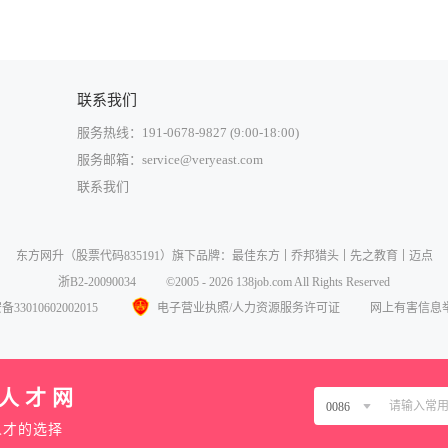
力于与一流市场接轨。铸造一个强盛的企业品牌！
联系我们
服务热线：191-0678-9827 (9:00-18:00)
服务邮箱：service@veryeast.com
联系我们
中国大陆
东方网升
（股票代码835191）旗下品牌：
最佳东方
乔邦猎头
先之教育
迈点
中国香港
浙B2-20090034
©2005 - 2026 138job.com All Rights Reserved
中国澳门
3010602002015
电子营业执照/人力资源服务许可证
网上有害信息
中国台湾
美国
业人才网
西班牙
0086
马来西亚
人才的选择