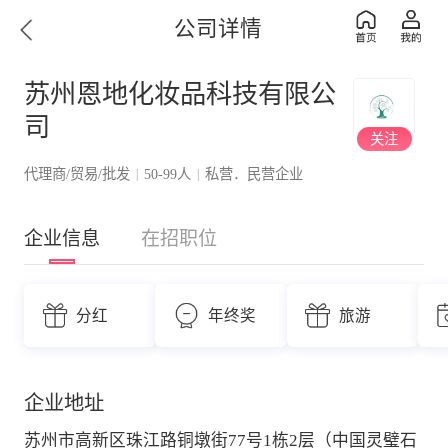
公司详情
苏州恩地化妆品科技有限公
司
关注
代理商/贸易/批发
50-99人
私营．民营企业
|
|
企业信息
在招职位
分红
年终奖
旅游
企业地址
苏州市高新区珠江路铜墩街77号1栋2层（中国灵璧石