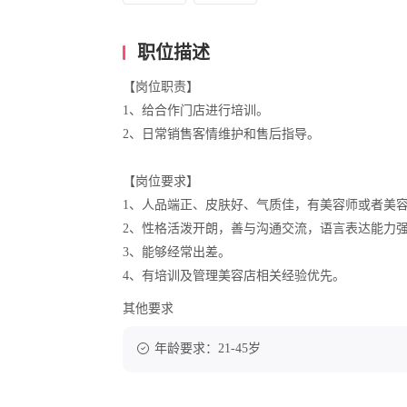
职位描述
【岗位职责】
1、给合作门店进行培训。
2、日常销售客情维护和售后指导。
【岗位要求】
1、人品端正、皮肤好、气质佳，有美容师或者美
2、性格活泼开朗，善与沟通交流，语言表达能力
3、能够经常出差。
4、有培训及管理美容店相关经验优先。
其他要求
年龄要求：21-45岁