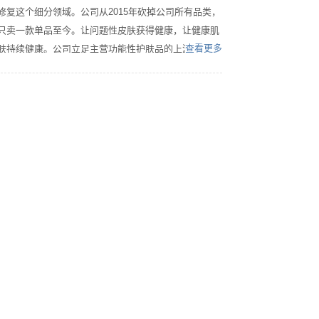
修复这个细分领域。公司从2015年砍掉公司所有品类，
只卖一款单品至今。让问题性皮肤获得健康，让健康肌
查看更多
肤持续健康。公司立足主营功能性护肤品的上游企业 ，
立志筑造一个“用爱心和专业共同创造的一个受消费者信
任”的新美业，让每一位同行都能成为一名“外有尊重，
内有尊严”的美业人。固德沐林”寓意：如美好的早晨，
万象更新!坚固而持久的事业，需要持续坚守商业道德底
线，以德敬天，以诚待人，要像植树造林那样勤恳付
出，培育人才，事业像如沐晨光：充满希望!