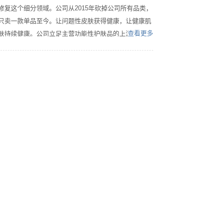
修复这个细分领域。公司从2015年砍掉公司所有品类，
只卖一款单品至今。让问题性皮肤获得健康，让健康肌
查看更多
肤持续健康。公司立足主营功能性护肤品的上游企业 ，
立志筑造一个“用爱心和专业共同创造的一个受消费者信
任”的新美业，让每一位同行都能成为一名“外有尊重，
内有尊严”的美业人。固德沐林”寓意：如美好的早晨，
万象更新!坚固而持久的事业，需要持续坚守商业道德底
线，以德敬天，以诚待人，要像植树造林那样勤恳付
出，培育人才，事业像如沐晨光：充满希望!