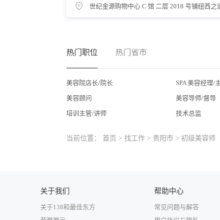
世纪金源购物中心 C 馆 二层 2018 号铺纽西
热门职位
热门省市
美容院店长/院长
SPA 美容经理/
美容顾问
美容导师/督导
培训主管/讲师
技术总监
当前位置：
首页
>
找工作
>
贵阳市
> 初级美容师
关于我们
帮助中心
关于138和最佳东方
常见问题与解答