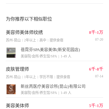
为你推荐以下相似职位
美容师美体师纹绣
8千-1万
07-20
苏州-昆山
2年以上
高中
提供食宿
|
|
|
蓓霓芬SPA美容美体(新安花园店)
美容院/会所/养生馆/SPA
|
1-49 人
皮肤管理师
6千-8千
07-14
苏州-昆山
1年以上
学历不限
提供食宿
|
|
|
新丝芮医疗美容诊所(昆山)有限公司
美容院/会所/养生馆/SPA
|
1-49 人
美容美体师
5千-1万