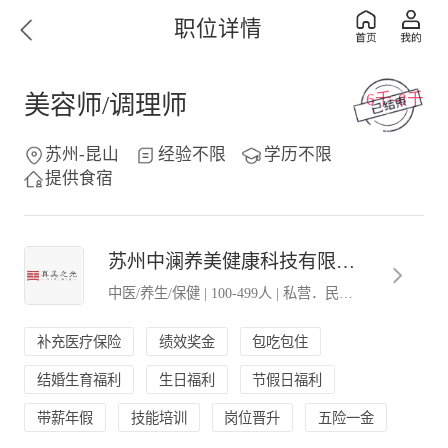
职位详情
6千-8千
美容师/调理师
苏州-昆山
经验不限
学历不限
提供食宿
苏州中澜养美健康科技有限公司
中医/养生/保健
|
100-499人
|
私营．民营企业
补充医疗保险
绩效奖金
包吃包住
结婚生育福利
生日福利
节假日福利
带薪年假
技能培训
岗位晋升
五险一金