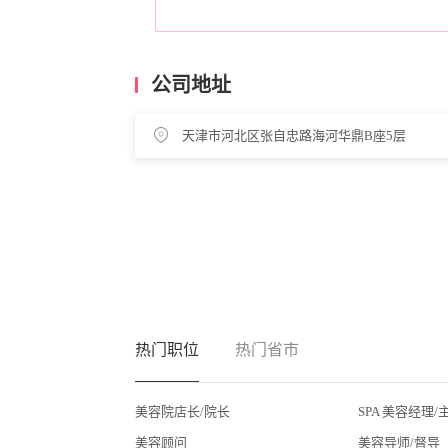
公司地址
天津市河北区张自忠路海河华鼎B座5层
热门职位
热门省市
美容院店长/院长
SPA 美容经理/
美容顾问
美容导师/督导