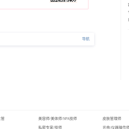
导航
主管
美容师/美体师/SPA技师
皮肤管理师
私密专家/技师
光电/仪器操作