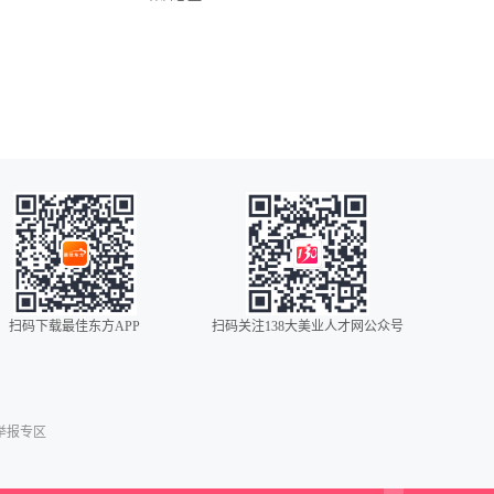
更为重要的是我们从中所学 到的和感悟到的知识，能与
湖北美业招聘
自己店的实际经营情况结合，使企业规范了：系统化、
四川美业招聘
制度化、标准化，并朝着更远更大的发展奠定了坚定的
常州美业招聘
基础。飞凤愿与您携手共同交流，共同进步、共创美好
未来！一握飞凤手，永远是朋友！公司地址：天津市南
广州美业招聘
开区东马路新安花园A座2门21层01-03室
海口美业招聘
昆明美业招聘
全国美业招聘
苏州美业招聘
无锡美业招聘
扫码下载最佳东方APP
扫码关注138大美业人才网公众号
扬州美业招聘
0086
00852
00853
举报专区
00886