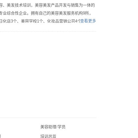
容、美发技术培训，美容美发产品开发与销售为一体的
专业综合性企业。拥有自己的美容美发服务机构9所，
查看更多
日化店3个、美容学校1个、化妆品营销公司4个、员工
300多人，加盟店近千家，代理国内外知名品牌二十多
个，包括：专业线品牌：荻菲儿、艾丽素、唯真、蝶奈
尔、自然蜜语、泊V；香薰品牌：诱香、雯艾尔、自然
原素；日化线品牌：雅格丽白、美素、医婷、植美村、
魔力鲜颜。特色品牌：云中燕塑形、竹络通（养生）、
一喷白、橡果减肥（饮品）、微笑减肥（饮品）并与全
国各大美容商会、美容机构、杂志社建立了战略伙伴关
系。我们力求永远比同行业快半个节拍。飞凤公司为适
应美容市场的发展与专业、日化精品店的需求，联合厂
家，与国内外著名的教育培训机构，多次举办了美容院
魔鬼训练营、美容师五爱特训、BA导购培训、野狼店
长培训班、大型的美容业职业经理人培训班、总裁阶段
提升培训班取得了良好的社会和经济效益，为美容连锁
美容助理/学员
北京美业招聘
店、日化精品店及前店后院的发展提供了广阔的平台，
师
培训总监
广东美业招聘