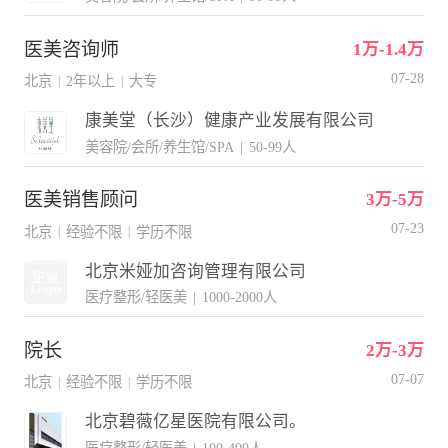
医美咨询师
1万-1.4万
07-28
北京
2年以上
大专
|
|
康美堂（长沙）健康产业发展有限公司
美容院/会所/养生馆/SPA
|
50-99人
医美销售顾问
3万-5万
07-23
北京
经验不限
学历不限
|
|
北京米娅加咨询管理有限公司
医疗整形/轻医美
|
1000-2000人
院长
2万-3万
07-07
北京
经验不限
学历不限
|
|
北京碧薇亿星医院有限公司。
医疗整形/轻医美
|
100-499人