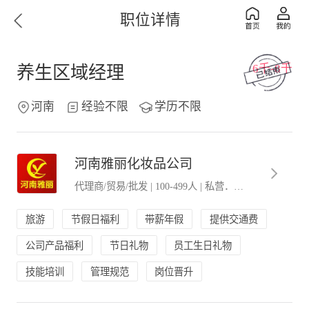
职位详情
6千-8千
养生区域经理
河南
经验不限
学历不限
河南雅丽化妆品公司
代理商/贸易/批发
|
100-499人
|
私营．民营企业
旅游
节假日福利
带薪年假
提供交通费
公司产品福利
节日礼物
员工生日礼物
技能培训
管理规范
岗位晋升