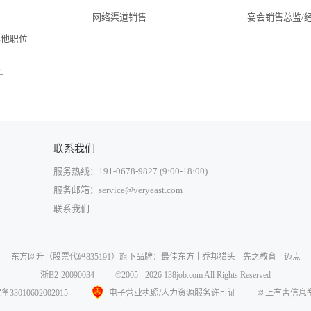
网络渠道销售
宴会销售总监/
其他职位
手
联系我们
服务热线：191-0678-9827 (9:00-18:00)
服务邮箱：service@veryeast.com
联系我们
中国大陆
东方网升
（股票代码835191）旗下品牌：
最佳东方
乔邦猎头
先之教育
迈点
中国香港
浙B2-20090034
©2005 - 2026 138job.com All Rights Reserved
中国澳门
3010602002015
电子营业执照/人力资源服务许可证
网上有害信息