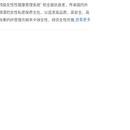
顶级女性性健康管理系统” 和全面抗衰老，传承国内外
精湛的女性私密保养文化，以追求高品质、高安全、高
查看更多
效果的经营理念服务全球女性，缔造女性优雅、魅力、
青春无限的高品味生活！　　公司以诚信开拓市场、以
精湛的技术服务终端、以持续赢利的营销体系服务客
户，迅速与200多家大型和超大型连锁店牵手合作，成
为华南地区最大的女性性健康管理系统的领航者，先后
评为“全国优秀项目运营商”、“全国最佳诚信企业”和“客
户最满意服务团队”称号。　　雅帆国际秉承“质量为
先、信誉为重、管理为本、服务诚信”为经营宗旨，旗下
著名私密养护品牌：“蕊美人”、“帕威蒂”、“嘉丽尔”是全
球顶级女性私密护理品的典范，获得了国家四项发明专
利，同时拥有五大创新，十大优势，符合国家标准，健
康有保证。　　“风正一帆悬”是为“雅帆”也，雅帆国际一
直以卓越的品质赢得千万忠实顾客的青睐，以提升品牌
价值为长远发展战略，以创新制造竞争，以服务赢得信
任，以质量做为核心，在竞争中求发展，在发展中求双