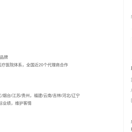
品牌
医疗医院体系，全国近20个代理商合作
/烟台/江苏/贵州，福建/云南/吉林/河北/辽宁
标业绩，维护客情