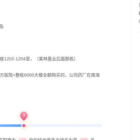
品
1202-1204室，（美林基业后面那栋）
0方医院+整栋6000大楼全额购买的，公司药厂在南海