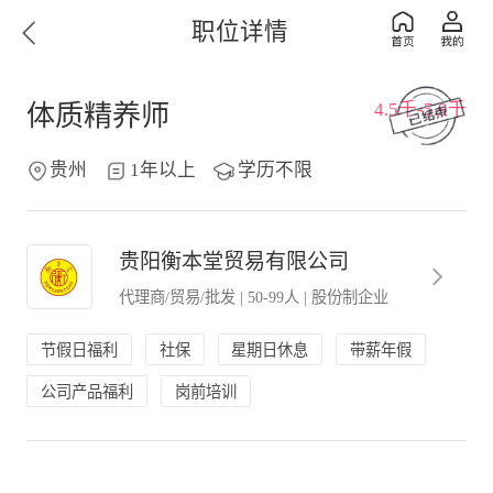
职位详情
4.5千-5.9千
体质精养师
贵州
1年以上
学历不限
贵阳衡本堂贸易有限公司
代理商/贸易/批发
|
50-99人
|
股份制企业
节假日福利
社保
星期日休息
带薪年假
公司产品福利
岗前培训