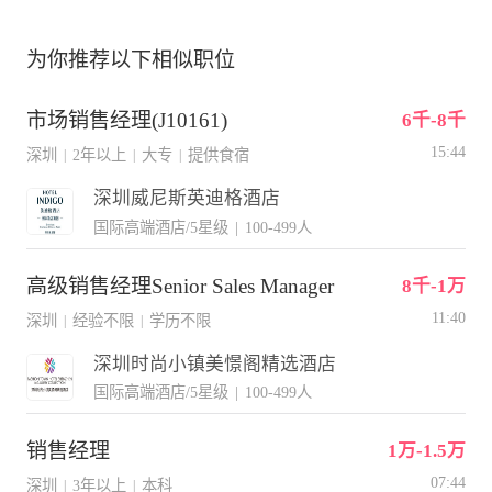
为你推荐以下相似职位
市场销售经理(J10161)
6千-8千
15:44
深圳
2年以上
大专
提供食宿
|
|
|
深圳威尼斯英迪格酒店
国际高端酒店/5星级
|
100-499人
高级销售经理Senior Sales Manager
8千-1万
11:40
深圳
经验不限
学历不限
|
|
深圳时尚小镇美憬阁精选酒店
国际高端酒店/5星级
|
100-499人
销售经理
1万-1.5万
07:44
深圳
3年以上
本科
|
|