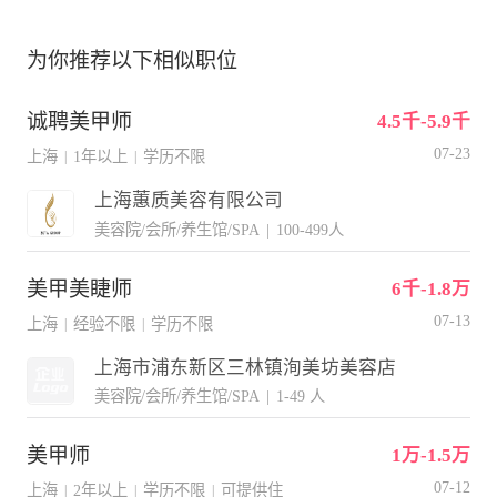
为你推荐以下相似职位
诚聘美甲师
4.5千-5.9千
07-23
上海
1年以上
学历不限
|
|
上海蕙质美容有限公司
美容院/会所/养生馆/SPA
|
100-499人
美甲美睫师
6千-1.8万
07-13
上海
经验不限
学历不限
|
|
上海市浦东新区三林镇洵美坊美容店
美容院/会所/养生馆/SPA
|
1-49 人
美甲师
1万-1.5万
07-12
上海
2年以上
学历不限
可提供住
|
|
|