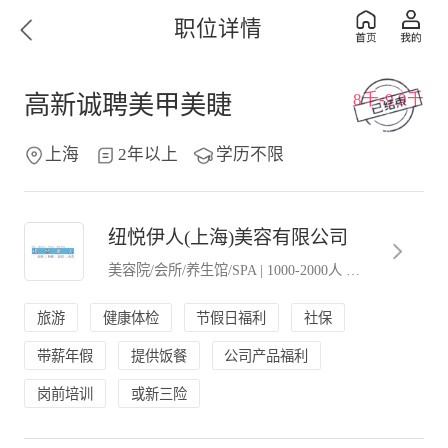
职位详情
8千-9.9千
高新诚聘美甲美睫
上海
2年以上
学历不限
纽悦伊人(上海)美容有限公司
美容院/会所/养生馆/SPA
|
1000-2000人
|
外商独资．外
旅游
健康体检
节假日福利
社保
带薪年假
提供饭餐
公司产品福利
岗前培训
或新三险