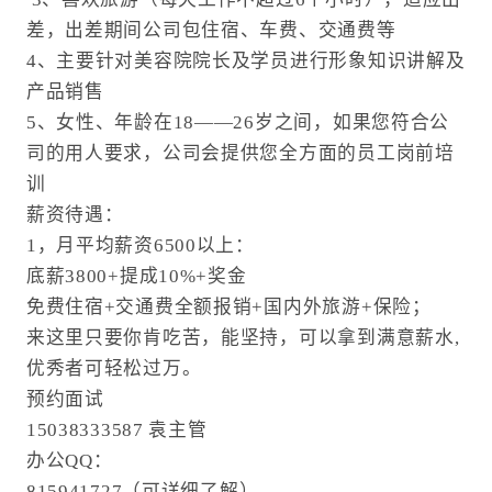
差，出差期间公司包住宿、车费、交通费等
4、主要针对美容院院长及学员进行形象知识讲解及
产品销售
5、女性、年龄在18——26岁之间，如果您符合公
司的用人要求，公司会提供您全方面的员工岗前培
训
薪资待遇：
1，月平均薪资6500以上：
底薪3800+提成10%+奖金
免费住宿+交通费全额报销+国内外旅游+保险；
来这里只要你肯吃苦，能坚持，可以拿到满意薪水,
优秀者可轻松过万。
预约面试
15038333587 袁主管
办公QQ：
815941727（可详细了解）