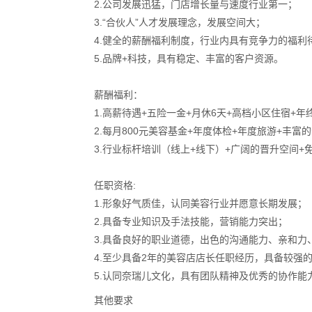
2.公司发展迅猛，门店增长量与速度行业第一；
3.“合伙人”人才发展理念，发展空间大；
4.健全的薪酬福利制度，行业内具有竞争力的福利
5.品牌+科技，具有稳定、丰富的客户资源。
薪酬福利：
1.高薪待遇+五险一金+月休6天+高档小区住宿+年
2.每月800元美容基金+年度体检+年度旅游+丰富
3.行业标杆培训（线上+线下）+广阔的晋升空间
任职资格:
1.形象好气质佳，认同美容行业并愿意长期发展；
2.具备专业知识及手法技能，营销能力突出；
3.具备良好的职业道德，出色的沟通能力、亲和力
4.至少具备2年的美容店店长任职经历，具备较强
5.认同奈瑞儿文化，具有团队精神及优秀的协作能
其他要求