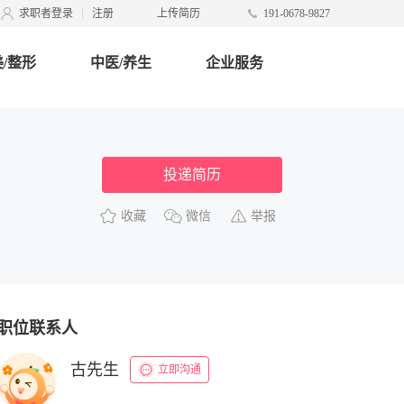
求职者登录
注册
上传简历
191-0678-9827
/整形
中医/养生
企业服务
投递简历
收藏
微信
举报
职位联系人
古先生
立即沟通