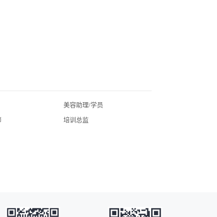
雇主品牌”。在奈瑞儿现有的3000多名员工中，中层管
理人员平均在职超13年，店长平均在职超7年，其稳定
扎实的人才梯队、厚积薄发的培训能力，不断孕育出19
岁的店长、24岁的合伙人，由此充分保障了新开店的人
才供给，还获得美业“黄埔军校”之称。
美容助理/学员
北京美业招聘
师
培训总监
广东美业招聘
湖北美业招聘
四川美业招聘
常州美业招聘
广州美业招聘
海口美业招聘
昆明美业招聘