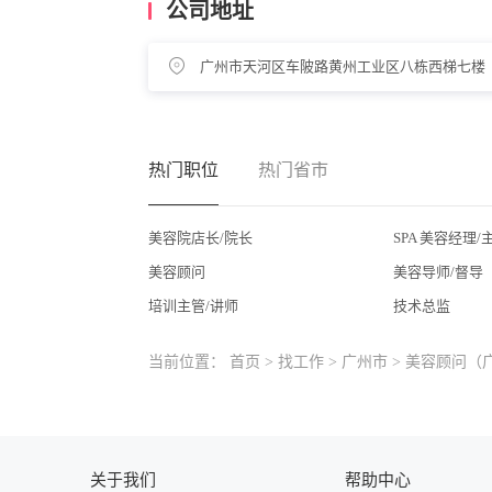
公司地址
广州市天河区车陂路黄州工业区八栋西梯七楼
热门职位
热门省市
美容院店长/院长
SPA 美容经理/
美容顾问
美容导师/督导
培训主管/讲师
技术总监
当前位置：
首页
>
找工作
>
广州市
> 美容顾问（
关于我们
帮助中心