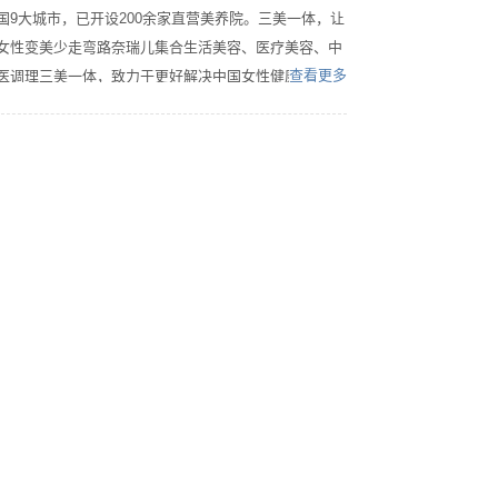
国9大城市，已开设200余家直营美养院。三美一体，让
女性变美少走弯路奈瑞儿集合生活美容、医疗美容、中
查看更多
医调理三美一体，致力于更好解决中国女性健康美丽调
理的3个高频问题：美颜、美养、痛症调理，让女性变
美少走弯路。2020年，奈瑞儿与四川省中医药科学院签
署战略合作，成立了“女性健康研究中心”，共同研究发
布了“七年美养法”，将中医体质辨证纳入女性美容服
务，帮助每一位女性延缓衰老、享受美丽。同时，奈瑞
儿签约中华中医药学会首席健康科普专家傅杰英教授和
四川省中医药科学院的苏琛博士，分别成为首席科学家
和首席知识官，为顾客和公众传递更现代、系统的中医
知识。品牌广为人知奈瑞儿现有门店数量200余家，且
为全直营连锁，无一加盟。2017年，奈瑞儿平均每5.2
天开出一家新店。2018年，更是加快至每4.7天开一家
店。门店增长速度与数量，均居业内第一。口碑深入人
心奈瑞儿年均服务顾客超100万人次，会员人数超30
万，公众号粉丝超40万，是不折不扣的美业连锁巨头。