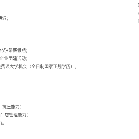
待遇；
终奖+带薪假期；
的企业团建活动；
+免费读大学机会（全日制国家正规学历）。
、抗压能力；
的门店管理能力；
力。